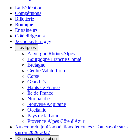
La Fédération
Compétitions
Billetterie
Boutique
Entraineurs
Côté dirigeants
Je choisis le rugby
Les ligues
Auvergne Rhône-Alpes
Bourgogne Franche Comté
Bretagne
Centre Val de Loire
Corse
Grand Est
Hauts de France
Île de France
Normandie
Nouvelle Aquitaine
Occitanie
Pays de la Loire
Provence-Alpes Côte d'Azur
Au coeur du jeu
Compétitions fédérales : Tout savoir sur la
saison 2026-2027
Connexion/Inscription