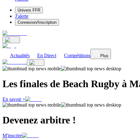
Univers FFR
J'alerte
Connexion/Inscription
Actualités
En Direct
Compétitions
Plus
Les finales de Beach Rugby à Ma
En savoir +
Devenez arbitre !
M'inscrire