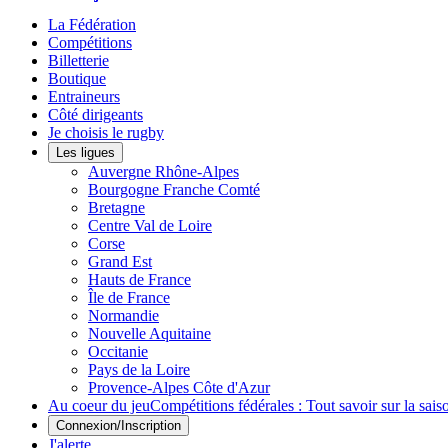
La Fédération
Compétitions
Billetterie
Boutique
Entraineurs
Côté dirigeants
Je choisis le rugby
Les ligues
Auvergne Rhône-Alpes
Bourgogne Franche Comté
Bretagne
Centre Val de Loire
Corse
Grand Est
Hauts de France
Île de France
Normandie
Nouvelle Aquitaine
Occitanie
Pays de la Loire
Provence-Alpes Côte d'Azur
Au coeur du jeu
Compétitions fédérales : Tout savoir sur la sa
Connexion/Inscription
J'alerte