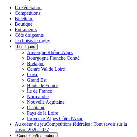
La Fédération
Compétitions
Billetterie
Boutique
Entraineurs
Côté dirigeants
Je choisis le rugby
Les ligues
Auvergne Rhône-Alpes
Bourgogne Franche Comté
Bretagne
Centre Val de Loire
Corse
Grand Est
Hauts de France
Île de France
Normandie
Nouvelle Aquitaine
Occitanie
Pays de la Loire
Provence-Alpes Côte d'Azur
Au coeur du jeu
Compétitions fédérales : Tout savoir sur la
saison 2026-2027
Connexion/Inscription