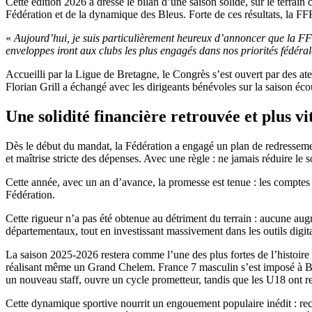
Cette édition 2026 a dressé le bilan d’une saison solide, sur le terrain
Fédération et de la dynamique des Bleus. Forte de ces résultats, la F
«
Aujourd’hui, je suis particulièrement heureux d’annoncer que la F
enveloppes iront aux clubs les plus engagés dans nos priorités fédérale
­Accueilli par la Ligue de Bretagne, le Congrès s’est ouvert par des atel
Florian Grill a échangé avec les dirigeants bénévoles sur la saison écoul
Une solidité financière retrouvée et plus v
Dès le début du mandat, la Fédération a engagé un plan de redresseme
et maîtrise stricte des dépenses. Avec une règle : ne jamais réduire le 
Cette année, avec un an d’avance, la promesse est tenue : les comptes s
Fédération.
Cette rigueur n’a pas été obtenue au détriment du terrain : aucune aug
départementaux, tout en investissant massivement dans les outils digita
La saison 2025-2026 restera comme l’une des plus fortes de l’histoir
réalisant même un Grand Chelem. France 7 masculin s’est imposé à B
un nouveau staff, ouvre un cycle prometteur, tandis que les U18 ont r
Cette dynamique sportive nourrit un engouement populaire inédit : rec