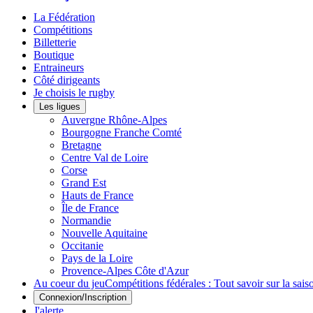
La Fédération
Compétitions
Billetterie
Boutique
Entraineurs
Côté dirigeants
Je choisis le rugby
Les ligues
Auvergne Rhône-Alpes
Bourgogne Franche Comté
Bretagne
Centre Val de Loire
Corse
Grand Est
Hauts de France
Île de France
Normandie
Nouvelle Aquitaine
Occitanie
Pays de la Loire
Provence-Alpes Côte d'Azur
Au coeur du jeu
Compétitions fédérales : Tout savoir sur la sa
Connexion/Inscription
J'alerte