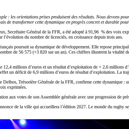
le : les orientations prises produisent des résultats. Nous devons pour
rmais de transformer cette dynamique en progrès concret et durable pou
ux, Secrétaire Général de la FFR, a été adopté à 91,96 % des voix expri
ur l’évolution du nombre de licenciés, en croissance depuis trois ans.
rançais poursuit sa dynamique de développement. Elle repose principale
bre de 56 575 (+3 820 sur un an). Ces chiffres illustrent la vitalité de 
de 12,4 millions d’euros et un résultat d’exploitation de + 2,6 million
et un déficit de 6,9 millions d’euros de résultat d’exploitation. La traj
e Delbos, Trésorière Générale de la FFR, confirme cette dynamique : un 
voix exprimées.
ipation aux votes de son Assemblée générale avec une progression de près
’annonce de la ville qui accueillera l’édition 2027. Le monde du rugby