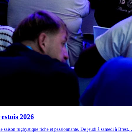
restois 2026
 saison rugbystique riche et passionnante. De jeudi à samedi à Brest,