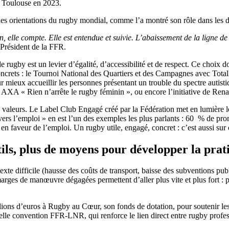
à Toulouse en 2023.
ndes orientations du rugby mondial, comme l’a montré son rôle dans les
n, elle compte. Elle est entendue et suivie. L’abaissement de la ligne 
, Président de la FFR.
 rugby est un levier d’égalité, d’accessibilité et de respect. Ce choix don
concrets : le Tournoi National des Quartiers et des Campagnes avec Tota
ieux accueillir les personnes présentant un trouble du spectre autisti
 AXA « Rien n’arrête le rugby féminin », ou encore l’initiative de Re
s valeurs. Le Label Club Engagé créé par la Fédération met en lumière le
ers l’emploi » en est l’un des exemples les plus parlants : 60 % de pr
 faveur de l’emploi. Un rugby utile, engagé, concret : c’est aussi sur c
utils, plus de moyens pour développer la prat
exte difficile (hausse des coûts de transport, baisse des subventions p
arges de manœuvre dégagées permettent d’aller plus vite et plus fort : p
lions d’euros à Rugby au Cœur, son fonds de dotation, pour soutenir les
velle convention FFR-LNR, qui renforce le lien direct entre rugby profe