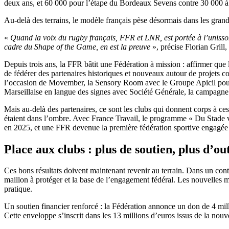
deux ans, et 60 000 pour l’étape du Bordeaux Sevens contre 30 000 
Au-delà des terrains, le modèle français pèse désormais dans les gra
«
Quand la voix du rugby français, FFR et LNR, est portée à l’unisso
cadre du Shape of the Game, en est la preuve
», précise Florian Grill
Depuis trois ans, la FFR bâtit une Fédération à mission : affirmer que le
de fédérer des partenaires historiques et nouveaux autour de projets 
l’occasion de Movember, la Sensory Room avec le Groupe Apicil pour m
Marseillaise en langue des signes avec Société Générale, la campagne
Mais au-delà des partenaires, ce sont les clubs qui donnent corps à ce
étaient dans l’ombre. Avec France Travail, le programme « Du Stade v
en 2025, et une FFR devenue la première fédération sportive engagée en
Place aux clubs : plus de soutien, plus d’o
Ces bons résultats doivent maintenant revenir au terrain. Dans un cont
maillon à protéger et la base de l’engagement fédéral. Les nouvelles m
pratique.
Un soutien financier renforcé : la Fédération annonce un don de 4 mil
Cette enveloppe s’inscrit dans les 13 millions d’euros issus de la nou