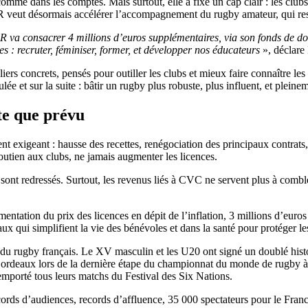
 comme dans les comptes. Mais surtout, elle a fixé un cap clair : les club
FR veut désormais accélérer l’accompagnement du rugby amateur, qui rest
FR va consacrer 4 millions d’euros supplémentaires, via son fonds de
s : recruter, féminiser, former, et développer nos éducateurs
», déclare 
iers concrets, pensés pour outiller les clubs et mieux faire connaître les
ée et sur la suite : bâtir un rugby plus robuste, plus influent, et pleine
ite que prévu
nt exigeant : hausse des recettes, renégociation des principaux contra
soutien aux clubs, ne jamais augmenter les licences.
ont redressés. Surtout, les revenus liés à CVC ne servent plus à combler 
mentation du prix des licences en dépit de l’inflation, 3 millions d’eur
ux qui simplifient la vie des bénévoles et dans la santé pour protéger le
e du rugby français. Le XV masculin et les U20 ont signé un doublé his
ordeaux lors de la dernière étape du championnat du monde de rugby à 
emporté tous leurs matchs du Festival des Six Nations.
ords d’audiences, records d’affluence, 35 000 spectateurs pour le Fran