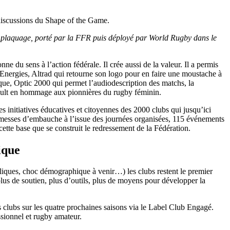
 discussions du Shape of the Game.
de plaquage, porté par la FFR puis déployé par World Rugby dans le
ne du sens à l’action fédérale. Il crée aussi de la valeur. Il a permis
lEnergies, Altrad qui retourne son logo pour en faire une moustache à
que, Optic 2000 qui permet l’audiodescription des matchs, la
nault en hommage aux pionnières du rugby féminin.
s initiatives éducatives et citoyennes des 2000 clubs qui jusqu’ici
omesses d’embauche à l’issue des journées organisées, 115 événements
ette base que se construit le redressement de la Fédération.
ique
ubliques, choc démographique à venir…) les clubs restent le premier
lus de soutien, plus d’outils, plus de moyens pour développer la
 clubs sur les quatre prochaines saisons via le Label Club Engagé.
ssionnel et rugby amateur.