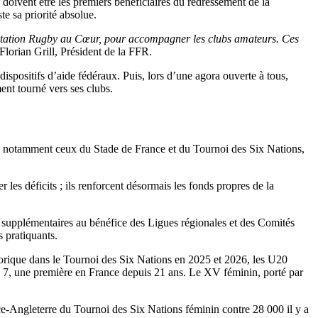
s doivent être les premiers bénéficiaires du redressement de la
e sa priorité absolue.
 dotation Rugby au Cœur, pour accompagner les clubs amateurs. Ces
Florian Grill, Président de la FFR.
 dispositifs d’aide fédéraux. Puis, lors d’une agora ouverte à tous,
ment tourné vers ses clubs.
ts, notamment ceux du Stade de France et du Tournoi des Six Nations,
les déficits ; ils renforcent désormais les fonds propres de la
os supplémentaires au bénéfice des Ligues régionales et des Comités
s pratiquants.
torique dans le Tournoi des Six Nations en 2025 et 2026, les U20
7, une première en France depuis 21 ans. Le XV féminin, porté par
ce-Angleterre du Tournoi des Six Nations féminin contre 28 000 il y a