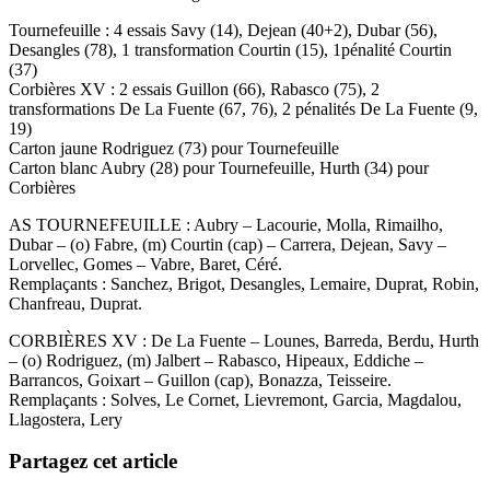
Tournefeuille : 4 essais Savy (14), Dejean (40+2), Dubar (56),
Desangles (78), 1 transformation Courtin (15), 1pénalité Courtin
(37)
Corbières XV : 2 essais Guillon (66), Rabasco (75), 2
transformations De La Fuente (67, 76), 2 pénalités De La Fuente (9,
19)
Carton jaune Rodriguez (73) pour Tournefeuille
Carton blanc Aubry (28) pour Tournefeuille, Hurth (34) pour
Corbières
AS TOURNEFEUILLE : Aubry – Lacourie, Molla, Rimailho,
Dubar – (o) Fabre, (m) Courtin (cap) – Carrera, Dejean, Savy –
Lorvellec, Gomes – Vabre, Baret, Céré.
Remplaçants : Sanchez, Brigot, Desangles, Lemaire, Duprat, Robin,
Chanfreau, Duprat.
CORBIÈRES XV : De La Fuente – Lounes, Barreda, Berdu, Hurth
– (o) Rodriguez, (m) Jalbert – Rabasco, Hipeaux, Eddiche –
Barrancos, Goixart – Guillon (cap), Bonazza, Teisseire.
Remplaçants : Solves, Le Cornet, Lievremont, Garcia, Magdalou,
Llagostera, Lery
Partagez cet article