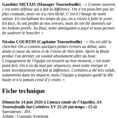
Gauthier METAIS (Manager Tournefeuille)
: «
Comme souvent,
c’est notre défense qui a fait la différence. On n’est peut-être pas les
plus costauds, mais on n’a rien lâché. C’est à l’image de notre
saison. En enchaînant les temps de jeu, on a réussi à faire le score.
En face, ils ont profité de nos erreurs, mais ils ont été dominés sur
les ballons portés. Au final, notre abnégation a payé et nous permet
de soulever le bouclier.
»
Nicolas COURTIN (Capitaine Tournefeuille)
: «
On est allé la
chercher. On a commis quelques petites erreurs au début, sans
doute à cause du stress et de l’envie de bien faire. Après la finale
perdue l’an dernier, on voulait absolument aller au bout.
L’engagement de l’équipe est ressorti au bon moment, c’est notre
point fort. On a eu du mal par séquences, mais notre énergie et
notre investissement ont fait la différence. Corbières a été très solide,
notamment dans les impacts, mais l’équipe a toujours gardé la tête
haute et n’a jamais cessé d’y croire
. »
Fiche technique
Dimanche 14 juin 2026 à Limoux (stade de l’Aiguille), AS
Tournefeuille bat Corbières XV 25-20 (mi-temps : 15-6)
Spectateurs : 491
Arbitre : Corentin Averseng