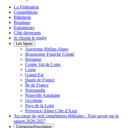
La Fédération
Compétitions
Billetterie
Boutique
Entraineurs
Côté dirigeants
Je choisis le rugby
Les ligues
Auvergne Rhône-Alpes
Bourgogne Franche Comté
Bretagne
Centre Val de Loire
Corse
Grand Est
Hauts de France
Île de France
Normandie
Nouvelle Aquitaine
Occitanie
Pays de la Loire
Provence-Alpes Côte d'Azur
Au coeur du jeu
Compétitions fédérales : Tout savoir sur la
saison 2026-2027
Connexion/Inscription