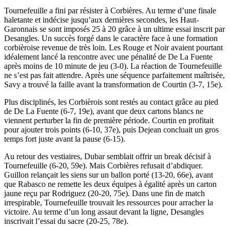
Tournefeuille a fini par résister à Corbières. Au terme d’une finale
haletante et indécise jusqu’aux dernières secondes, les Haut-
Garonnais se sont imposés 25 à 20 grâce à un ultime essai inscrit par
Desangles. Un succès forgé dans le caractère face à une formation
corbièroise revenue de très loin. Les Rouge et Noir avaient pourtant
idéalement lancé la rencontre avec une pénalité de De La Fuente
après moins de 10 minute de jeu (3-0). La réaction de Tournefeuille
ne s’est pas fait attendre. Après une séquence parfaitement maîtrisée,
Savy a trouvé la faille avant la transformation de Courtin (3-7, 15e).
Plus disciplinés, les Corbièrois sont restés au contact grâce au pied
de De La Fuente (6-7, 19e), avant que deux cartons blancs ne
viennent perturber la fin de première période. Courtin en profitait
pour ajouter trois points (6-10, 37e), puis Dejean concluait un gros
temps fort juste avant la pause (6-15).
Au retour des vestiaires, Dubar semblait offrir un break décisif à
Tournefeuille (6-20, 59e). Mais Corbières refusait d’abdiquer.
Guillon relançait les siens sur un ballon porté (13-20, 66e), avant
que Rabasco ne remette les deux équipes à égalité après un carton
jaune reçu par Rodriguez (20-20, 75e). Dans une fin de match
irrespirable, Tournefeuille trouvait les ressources pour arracher la
victoire. Au terme d’un long assaut devant la ligne, Desangles
inscrivait l’essai du sacre (20-25, 78e).