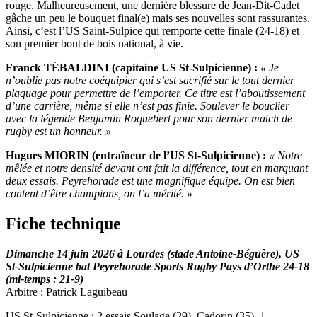
rouge. Malheureusement, une dernière blessure de Jean-Dit-Cadet
gâche un peu le bouquet final(e) mais ses nouvelles sont rassurantes.
Ainsi, c’est l’US Saint-Sulpice qui remporte cette finale (24-18) et
son premier bout de bois national, à vie.
Franck TÉBALDINI (capitaine US St-Sulpicienne) :
« Je
n’oublie pas notre coéquipier qui s’est sacrifié sur le tout dernier
plaquage pour permettre de l’emporter. Ce titre est l’aboutissement
d’une carrière, même si elle n’est pas finie. Soulever le bouclier
avec la légende Benjamin Roquebert pour son dernier match de
rugby est un honneur. »
Hugues MIORIN (entraîneur de l’US St-Sulpicienne) :
« Notre
mêlée et notre densité devant ont fait la différence, tout en marquant
deux essais. Peyrehorade est une magnifique équipe. On est bien
content d’être champions, on l’a mérité. »
Fiche technique
Dimanche 14 juin 2026 à Lourdes (stade Antoine-Béguère), US
St-Sulpicienne bat Peyrehorade Sports Rugby Pays d’Orthe 24-18
(mi-temps : 21-9)
Arbitre : Patrick Laguibeau
US St-Sulpicienne : 2 essais Soulage (29), Cadorin (35), 1