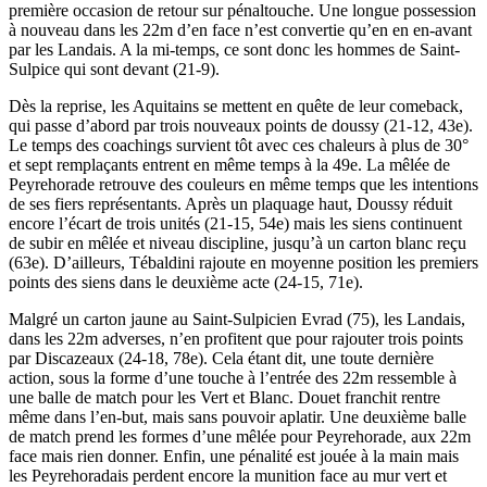
première occasion de retour sur pénaltouche. Une longue possession
à nouveau dans les 22m d’en face n’est convertie qu’en en en-avant
par les Landais. A la mi-temps, ce sont donc les hommes de Saint-
Sulpice qui sont devant (21-9).
Dès la reprise, les Aquitains se mettent en quête de leur comeback,
qui passe d’abord par trois nouveaux points de doussy (21-12, 43e).
Le temps des coachings survient tôt avec ces chaleurs à plus de 30°
et sept remplaçants entrent en même temps à la 49e. La mêlée de
Peyrehorade retrouve des couleurs en même temps que les intentions
de ses fiers représentants. Après un plaquage haut, Doussy réduit
encore l’écart de trois unités (21-15, 54e) mais les siens continuent
de subir en mêlée et niveau discipline, jusqu’à un carton blanc reçu
(63e). D’ailleurs, Tébaldini rajoute en moyenne position les premiers
points des siens dans le deuxième acte (24-15, 71e).
Malgré un carton jaune au Saint-Sulpicien Evrad (75), les Landais,
dans les 22m adverses, n’en profitent que pour rajouter trois points
par Discazeaux (24-18, 78e). Cela étant dit, une toute dernière
action, sous la forme d’une touche à l’entrée des 22m ressemble à
une balle de match pour les Vert et Blanc. Douet franchit rentre
même dans l’en-but, mais sans pouvoir aplatir. Une deuxième balle
de match prend les formes d’une mêlée pour Peyrehorade, aux 22m
face mais rien donner. Enfin, une pénalité est jouée à la main mais
les Peyrehoradais perdent encore la munition face au mur vert et