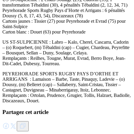
transformation Tébaldini (30), 4 pénalités Tébaldini (2, 12, 34, 71)
Peyrehorade Sports Rugby Pays d’Horte et Arrigans : 6 pénalités
Doussy (5, 8, 17, 43, 54), Discazeaux (78)
Cartons jaunes : Tissier (27) pour Peyrehorade et Evrad (75) pour
Saint-Sulpice
Carton blanc : Douet (63) pour Peyrehorade
US ST-SULPICIENNE : Labro – Kalo, Cherel, Cascarra, Cadorin
– (o) Roquebert, (m) Tébaldini (cap) – Cugier, Chardeau, Peyrefitte
– Bousquet, Sellan – Duny, Soulage, Celaya.
Remplaçants : Reilhes, Tougne, Murat, Evrad, Berro Boye, Jean-
Dit-Cadet, Dubessy, Tourreau.
PEYREHORADE SPORTS RUGBY PAYS D’ORTHE ET
ARRIGANS : Lamaison – Barbe, Taste, Pinaquy, Ladevie – (o)
Doussy, (m) Belleret (cap) – Sallaberry, Saint-Cristau, Tissier –
Castagnet, Duvigneau – Minaberrigaray, Itoiz, Lebonnec.
Remplaçants : Ortolan, Prudence, Grugier, Tollis, Halzuet, Badiolle,
Discazeaux, Douet.
Partagez cet article