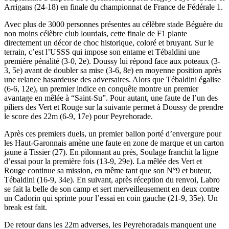
Arrigans (24-18) en finale du championnat de France de Fédérale 1.
Avec plus de 3000 personnes présentes au célèbre stade Béguère du
non moins célèbre club lourdais, cette finale de F1 plante
directement un décor de choc historique, coloré et bruyant. Sur le
terrain, c’est l’USSS qui impose son entame et Tébaldini une
première pénalité (3-0, 2e). Doussy lui répond face aux poteaux (3-
3, 5e) avant de doubler sa mise (3-6, 8e) en moyenne position après
une relance hasardeuse des adversaires. Alors que Tébaldini égalise
(6-6, 12e), un premier indice en conquête montre un premier
avantage en mêlée à “Saint-Su”. Pour autant, une faute de l’un des
piliers des Vert et Rouge sur la suivante permet à Doussy de prendre
le score des 22m (6-9, 17e) pour Peyrehorade.
Après ces premiers duels, un premier ballon porté d’envergure pour
les Haut-Garonnais amène une faute en zone de marque et un carton
jaune à Tissier (27). En pilonnant au près, Soulage franchit la ligne
d’essai pour la première fois (13-9, 29e). La mêlée des Vert et
Rouge continue sa mission, en même tant que son N°9 et buteur,
Tébaldini (16-9, 34e). En suivant, après réception du renvoi, Labro
se fait la belle de son camp et sert merveilleusement en deux contre
un Cadorin qui sprinte pour l’essai en coin gauche (21-9, 35e). Un
break est fait.
De retour dans les 22m adverses, les Peyrehoradais manquent une