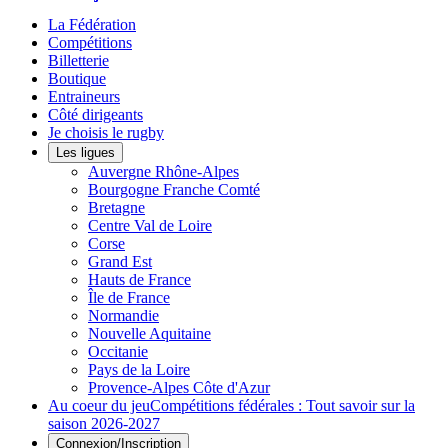
La Fédération
Compétitions
Billetterie
Boutique
Entraineurs
Côté dirigeants
Je choisis le rugby
Les ligues
Auvergne Rhône-Alpes
Bourgogne Franche Comté
Bretagne
Centre Val de Loire
Corse
Grand Est
Hauts de France
Île de France
Normandie
Nouvelle Aquitaine
Occitanie
Pays de la Loire
Provence-Alpes Côte d'Azur
Au coeur du jeu
Compétitions fédérales : Tout savoir sur la
saison 2026-2027
Connexion/Inscription