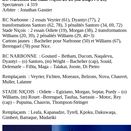
Spectateurs : 4 319
Arbitre : Jonathan Gasnier
RC Narbonne : 2 essais Veyrier (61), Dyantyi (77), 2
transformations Santoro (62, 78), 3 pénalités Santoro (34, 69, 72)
Stade Niçois : 2 essais Odiete (19), Morgan (38), 2 transformations
Williams (20, 39), 2 pénalités Williams (29, 40+3)
Cartons jaunes : Bachelier pour Narbonne (50) et Williams (67),
Berenguel (78) pour Nice.
RC NARBONNE : Goutard – Betham, Ducom, Naqalevu,
Dyantyi – (o) Santoro, (m) Wright – Bachelier (cap), Souid,
Delemarle – Fifita, Maga – Talakai, Jooste, Di Pietro
Remplaçants : Veyrier, Fichten, Moreaux, Belzons, Nova, Chauvet,
Muller, Lalanne
STADE NIÇOIS : Odiete – Egiziano, Morgan, Septar, Purdy – (o)
Williams, (m) Rouet –Berenguel, Taufua, Sarrasin – Motoc, Rey
(cap) – Pupuma, Chauvin, Thompson-Stringer
Remplaçants : Leafa, Kapanadze, Tyrell, Kpoku, Dakuwaqa,
Gimbert, Barraque, Mudariki