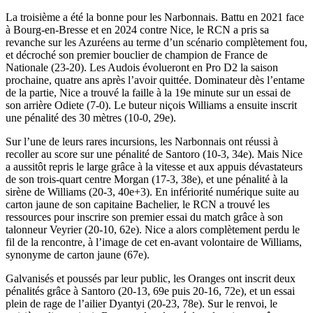
La troisième a été la bonne pour les Narbonnais. Battu en 2021 face
à Bourg-en-Bresse et en 2024 contre Nice, le RCN a pris sa
revanche sur les Azuréens au terme d’un scénario complètement fou,
et décroché son premier bouclier de champion de France de
Nationale (23-20). Les Audois évolueront en Pro D2 la saison
prochaine, quatre ans après l’avoir quittée. Dominateur dès l’entame
de la partie, Nice a trouvé la faille à la 19e minute sur un essai de
son arrière Odiete (7-0). Le buteur niçois Williams a ensuite inscrit
une pénalité des 30 mètres (10-0, 29e).
Sur l’une de leurs rares incursions, les Narbonnais ont réussi à
recoller au score sur une pénalité de Santoro (10-3, 34e). Mais Nice
a aussitôt repris le large grâce à la vitesse et aux appuis dévastateurs
de son trois-quart centre Morgan (17-3, 38e), et une pénalité à la
sirène de Williams (20-3, 40e+3). En infériorité numérique suite au
carton jaune de son capitaine Bachelier, le RCN a trouvé les
ressources pour inscrire son premier essai du match grâce à son
talonneur Veyrier (20-10, 62e). Nice a alors complètement perdu le
fil de la rencontre, à l’image de cet en-avant volontaire de Williams,
synonyme de carton jaune (67e).
Galvanisés et poussés par leur public, les Oranges ont inscrit deux
pénalités grâce à Santoro (20-13, 69e puis 20-16, 72e), et un essai
plein de rage de l’ailier Dyantyi (20-23, 78e). Sur le renvoi, le