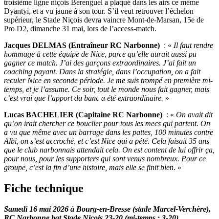
troisième ligne niçois Berenguel a plaqué dans les airs ce même
Dyantyi, et a vu jaune à son tour. S’il veut retrouver l’échelon
supérieur, le Stade Niçois devra vaincre Mont-de-Marsan, 15e de
Pro D2, dimanche 31 mai, lors de l’access-match.
Jacques DELMAS (Entraîneur RC Narbonne)
: «
Il faut rendre
hommage à cette équipe de Nice, parce qu’elle aurait aussi pu
gagner ce match. J’ai des garçons extraordinaires. J’ai fait un
coaching payant. Dans la stratégie, dans l’occupation, on a fait
reculer Nice en seconde période. Je me suis trompé en première mi-
temps, et je l’assume. Ce soir, tout le monde nous fait gagner, mais
c’est vrai que l’apport du banc a été extraordinaire.
»
Lucas BACHELIER (Capitaine RC Narbonne)
: «
On avait dit
qu’on irait chercher ce bouclier pour tous les mecs qui partent. On
a vu que même avec un barrage dans les pattes, 100 minutes contre
Albi, on s’est accroché, et c’est Nice qui a pété. Cela faisait 35 ans
que le club narbonnais attendait cela. On est content de lui offrir ça,
pour nous, pour les supporters qui sont venus nombreux. Pour ce
groupe, c’est la fin d’une histoire, mais elle se finit bien
. »
Fiche technique
Samedi 16 mai 2026 à Bourg-en-Bresse (stade Marcel-Verchère),
RC Narbonne bat Stade Niçois 23-20 (mi-temps : 3-20)