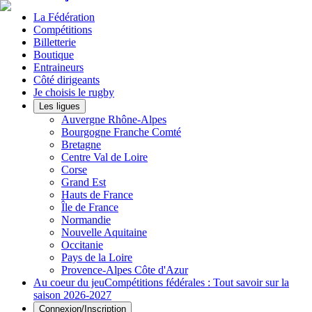
La Fédération
Compétitions
Billetterie
Boutique
Entraineurs
Côté dirigeants
Je choisis le rugby
Les ligues
Auvergne Rhône-Alpes
Bourgogne Franche Comté
Bretagne
Centre Val de Loire
Corse
Grand Est
Hauts de France
Île de France
Normandie
Nouvelle Aquitaine
Occitanie
Pays de la Loire
Provence-Alpes Côte d'Azur
Au coeur du jeu
Compétitions fédérales : Tout savoir sur la
saison 2026-2027
Connexion/Inscription