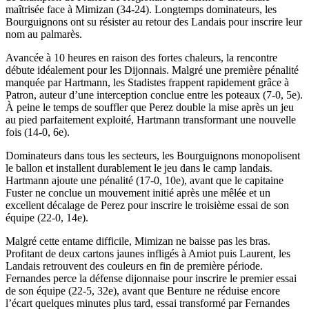
maîtrisée face à Mimizan (34-24). Longtemps dominateurs, les
Bourguignons ont su résister au retour des Landais pour inscrire leur
nom au palmarès.
Avancée à 10 heures en raison des fortes chaleurs, la rencontre
débute idéalement pour les Dijonnais. Malgré une première pénalité
manquée par Hartmann, les Stadistes frappent rapidement grâce à
Patron, auteur d’une interception conclue entre les poteaux (7-0, 5e).
À peine le temps de souffler que Perez double la mise après un jeu
au pied parfaitement exploité, Hartmann transformant une nouvelle
fois (14-0, 6e).
Dominateurs dans tous les secteurs, les Bourguignons monopolisent
le ballon et installent durablement le jeu dans le camp landais.
Hartmann ajoute une pénalité (17-0, 10e), avant que le capitaine
Fuster ne conclue un mouvement initié après une mêlée et un
excellent décalage de Perez pour inscrire le troisième essai de son
équipe (22-0, 14e).
Malgré cette entame difficile, Mimizan ne baisse pas les bras.
Profitant de deux cartons jaunes infligés à Amiot puis Laurent, les
Landais retrouvent des couleurs en fin de première période.
Fernandes perce la défense dijonnaise pour inscrire le premier essai
de son équipe (22-5, 32e), avant que Benture ne réduise encore
l’écart quelques minutes plus tard, essai transformé par Fernandes