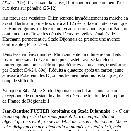
(22-12, 37e). Juste avant la pause, Hartmann redonne un peu d’air
aux siens sur pénalité (25-12).
Au retour des vestiaires, Dijon reprend immédiatement sa marche en
avant. Hartmann porte le score à 28-12 dès la 42e minute, avant que
les Bourguignons, malgré un nouveau carton jaune reçu par Paul, ne
continuent à maîtriser les débats. Deux nouvelles pénalités de
Hartmann permettent au Stade Dijonnais de prendre une avance
confortable (34-12, 70e).
Dans les dernières minutes, Mimizan tente un ultime retour. Bats
inscrit un essai à la 77e minute puis Tastet traverse la défense
bourguignonne pour offrir un quatrième essai aux siens, transformé
par Gachet (34-24, 80e). Réduits à quatorze après un carton jaune
adressé à Poladiani, les Dijonnais tiennent néanmoins bon jusqu’au
coup de sifflet final.
Vainqueur 34 à 24, le Stade Dijonnais conclut ainsi une saison
exceptionnelle en restant invaincu et décroche le titre de champion
de France de Régionale 1.
Jean-Baptiste FUSTER (capitaine du Stade Dijonnais) :
« C’est
beaucoup de fierté et de soulagement. Être champion était un
objectif qu’on s’était fixé dès le début de saison entre joueurs.Même
si les dirigeants ne pensaient qu’à la montée en Fédérale 3, cela