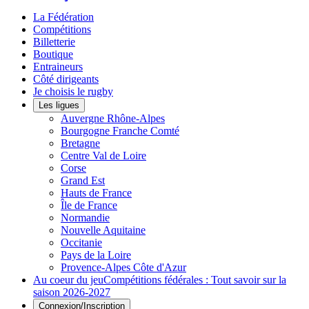
La Fédération
Compétitions
Billetterie
Boutique
Entraineurs
Côté dirigeants
Je choisis le rugby
Les ligues
Auvergne Rhône-Alpes
Bourgogne Franche Comté
Bretagne
Centre Val de Loire
Corse
Grand Est
Hauts de France
Île de France
Normandie
Nouvelle Aquitaine
Occitanie
Pays de la Loire
Provence-Alpes Côte d'Azur
Au coeur du jeu
Compétitions fédérales : Tout savoir sur la
saison 2026-2027
Connexion/Inscription