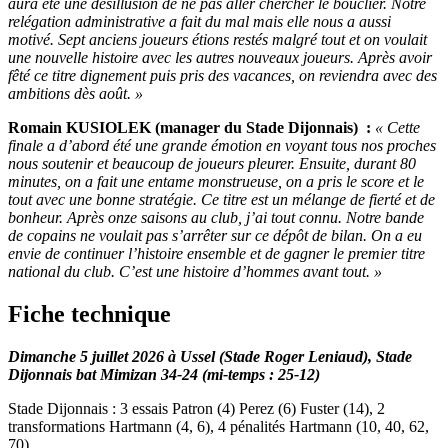
aura été une désillusion de ne pas aller chercher le bouclier. Notre
relégation administrative a fait du mal mais elle nous a aussi
motivé. Sept anciens joueurs étions restés malgré tout et on voulait
une nouvelle histoire avec les autres nouveaux joueurs. Après avoir
fêté ce titre dignement puis pris des vacances, on reviendra avec des
ambitions dès août. »
Romain KUSIOLEK (manager du Stade Dijonnais) :
« Cette
finale a d’abord été une grande émotion en voyant tous nos proches
nous soutenir et beaucoup de joueurs pleurer. Ensuite, durant 80
minutes, on a fait une entame monstrueuse, on a pris le score et le
tout avec une bonne stratégie. Ce titre est un mélange de fierté et de
bonheur. Après onze saisons au club, j’ai tout connu. Notre bande
de copains ne voulait pas s’arrêter sur ce dépôt de bilan. On a eu
envie de continuer l’histoire ensemble et de gagner le premier titre
national du club. C’est une histoire d’hommes avant tout. »
Fiche technique
Dimanche 5 juillet 2026 à Ussel (Stade Roger Leniaud), Stade
Dijonnais bat Mimizan 34-24 (mi-temps : 25-12)
Stade Dijonnais : 3 essais Patron (4) Perez (6) Fuster (14), 2
transformations Hartmann (4, 6), 4 pénalités Hartmann (10, 40, 62,
70)