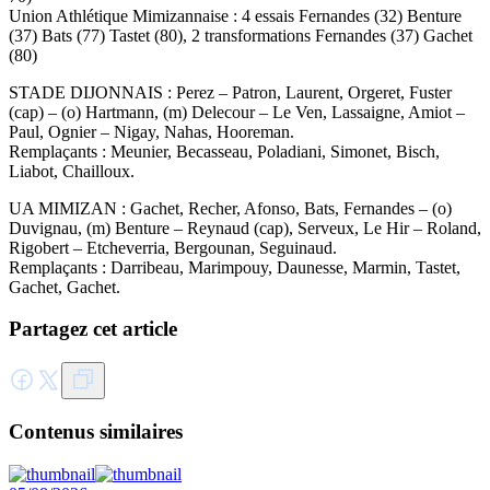
Union Athlétique Mimizannaise : 4 essais Fernandes (32) Benture
(37) Bats (77) Tastet (80), 2 transformations Fernandes (37) Gachet
(80)
STADE DIJONNAIS : Perez – Patron, Laurent, Orgeret, Fuster
(cap) – (o) Hartmann, (m) Delecour – Le Ven, Lassaigne, Amiot –
Paul, Ognier – Nigay, Nahas, Hooreman.
Remplaçants : Meunier, Becasseau, Poladiani, Simonet, Bisch,
Liabot, Chailloux.
UA MIMIZAN : Gachet, Recher, Afonso, Bats, Fernandes – (o)
Duvignau, (m) Benture – Reynaud (cap), Serveux, Le Hir – Roland,
Rigobert – Etcheverria, Bergounan, Seguinaud.
Remplaçants : Darribeau, Marimpouy, Daunesse, Marmin, Tastet,
Gachet, Gachet.
Partagez cet article
Contenus similaires