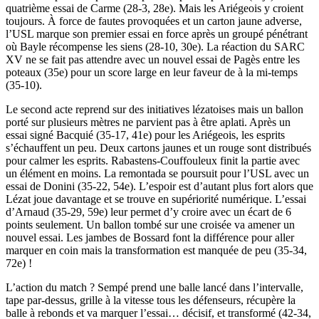
quatrième essai de Carme (28-3, 28e). Mais les Ariégeois y croient
toujours. À force de fautes provoquées et un carton jaune adverse,
l’USL marque son premier essai en force après un groupé pénétrant
où Bayle récompense les siens (28-10, 30e). La réaction du SARC
XV ne se fait pas attendre avec un nouvel essai de Pagès entre les
poteaux (35e) pour un score large en leur faveur de à la mi-temps
(35-10).
Le second acte reprend sur des initiatives lézatoises mais un ballon
porté sur plusieurs mètres ne parvient pas à être aplati. Après un
essai signé Bacquié (35-17, 41e) pour les Ariégeois, les esprits
s’échauffent un peu. Deux cartons jaunes et un rouge sont distribués
pour calmer les esprits. Rabastens-Couffouleux finit la partie avec
un élément en moins. La remontada se poursuit pour l’USL avec un
essai de Donini (35-22, 54e). L’espoir est d’autant plus fort alors que
Lézat joue davantage et se trouve en supériorité numérique. L’essai
d’Arnaud (35-29, 59e) leur permet d’y croire avec un écart de 6
points seulement. Un ballon tombé sur une croisée va amener un
nouvel essai. Les jambes de Bossard font la différence pour aller
marquer en coin mais la transformation est manquée de peu (35-34,
72e) !
L’action du match ? Sempé prend une balle lancé dans l’intervalle,
tape par-dessus, grille à la vitesse tous les défenseurs, récupère la
balle à rebonds et va marquer l’essai… décisif, et transformé (42-34,