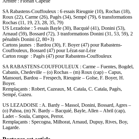
Arbitre : Florian Capelle
SA Rabastens-Couffouleux : 6 essais Rieugnie (10), Rochas (18),
Roux (22), Carme (26), Pagès (34), Sempé (79), 6 transformations
Rochas (11, 19, 23, 28, 35, 79)
US Lezadoise : 5 essais Bayle (30), Bacquié (41), Donini (53),
Arnaud (59), Bossard (72), 3 tranformations Donini (31, 53, 59), 2
pénalités Donini (2, 80+3)
Cartons jaunes : Bardou (30), F. Boyer (47) pour Rabastens-
Couffouleux, Bossard (47) pour Lézat-sur-Lèze
Carton rouge : Pagès (47) pour Rabastens-Couffouleux
SA RABASTENS-COUFFOULEUX : Carme – Fuentes, Bogdel,
Cabanis, Chedeville – (o) Rochas – (m) Roux (cap) – Capus,
Mansouri, Bardou – Frespech, Rieugnie – Golse, F. Boyer, H.
Boyer.
Remplaçants : Robert, Cazeaux, M. Catala, C. Catala, Pagès,
Sempé, Gazeu.
US LEZADOISE : A. Bardy – Massol, Donini, Bossard, Agres –
(o) Pahoa, (m) N. Bardy – Bacquié, Bayle, Allen – Abril (cap),
Ladet – Soula, Campos, Perrot.
Remplaçants : Specogna, Milhorat, Arnaud, Dupuy, Rives, Boy,
Lagarde.