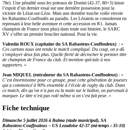
78e). Une pénalité sous les poteaux de Donini (42-37, 80+3) laisse
l’espoir d’un dernier essai sur une dernière possession pour la
victoire de Lézat-sur-Lèze. Mais une dernière touche volée envoie
les Rabastino-Couffoulés au paradis. Les Lézatois se consoleront en
repensant à leur belle aventure et cette accession en R1. Jamais
champion de France (non plus) dans toute son histoire, le SARC
XV s’offre un premier bouclier national. Pour la vie.
Valentin ROUX (capitaine du SA Rabastens-Couffouleux)
: «
Ces cartons nous ont rendu le match compliqué. Du coup, on a dû
s’employer deux fois plus. Quelle fierté de décrocher le premier titre
de champion de France du club. Et mention spéciale à nos
supporters.
»
Jean MIQUEL (entraîneur du SA Rabastens-Couffouleux)
: «
C’est énormissime pour ce groupe, pour cette génération de joueurs
qui a commencé à 90% ensemble à l’école de rugby du club. Dans
ce match, dès qu’on n’a pas eu la main sur le ballon, on parvenait à
marquer. Le titre n’est pas volé même si on s’est fait peur
. »
Fiche technique
Dimanche 5 juillet 2026 à Balma (stade municipal), SA
Rabastens-Couffouleux – US Lezadoise 42-37 (mi-temps : 35-10)