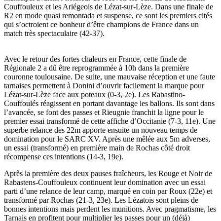
Couffouleux et les Ariégeois de Lézat-sur-Lèze. Dans une finale de
R2 en mode quasi remontada et suspense, ce sont les premiers cités
qui s’octroient ce bonheur d’être champions de France dans un
match très spectaculaire (42-37).
Avec le retour des fortes chaleurs en France, cette finale de
Régionale 2 a dû être reprogrammée à 10h dans la première
couronne toulousaine. De suite, une mauvaise réception et une faute
tarnaises permettent à Donini d’ouvrir facilement la marque pour
Lézat-sur-Lèze face aux poteaux (0-3, 2e). Les Rabastino-
Couffoulés réagissent en portant davantage les ballons. Ils sont dans
l’avancée, se font des passes et Rieugnie franchit la ligne pour le
premier essai transformé de cette affiche d’Occitanie (7-3, 11e). Une
superbe relance des 22m apporte ensuite un nouveau temps de
domination pour le SARC XV. Après une mêlée aux 5m adverses,
un essai (transformé) en première main de Rochas côté droit
récompense ces intentions (14-3, 19e).
Après la première des deux pauses fraîcheurs, les Rouge et Noir de
Rabastens-Couffouleux continuent leur domination avec un essai
parti d’une relance de leur camp, marqué en coin par Roux (22e) et
transformé par Rochas (21-3, 23e). Les Lézatois sont pleins de
bonnes intentions mais perdent les munitions. Avec pragmatisme, les
Tarnais en profitent pour multiplier les passes pour un (déjà)