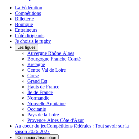
La Fédération
Compétitions
Billetterie
Boutique
Entraineurs
Côté dirigeants
Je choisis le rugby
Les ligues
Auvergne Rhône-Alpes
Bourgogne Franche Comté
Bretagne
Centre Val de Loire
Corse
Grand Est
Hauts de France
Île de France
Normandie
Nouvelle Aquitaine
Occitanie
Pays de la Loire
Provence-Alpes Côte d'Azur
Au coeur du jeu
Compétitions fédérales : Tout savoir sur la
saison 2026-2027
Connexion/Inscription