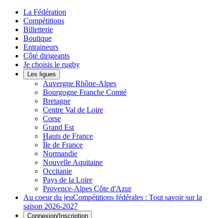
La Fédération
Compétitions
Billetterie
Boutique
Entraineurs
Côté dirigeants
Je choisis le rugby
Les ligues
Auvergne Rhône-Alpes
Bourgogne Franche Comté
Bretagne
Centre Val de Loire
Corse
Grand Est
Hauts de France
Île de France
Normandie
Nouvelle Aquitaine
Occitanie
Pays de la Loire
Provence-Alpes Côte d'Azur
Au coeur du jeu
Compétitions fédérales : Tout savoir sur la
saison 2026-2027
Connexion/Inscription