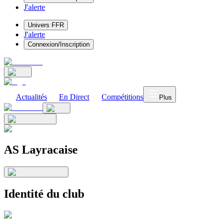
J'alerte
Univers FFR
J'alerte
Connexion/Inscription
Actualités
En Direct
Compétitions
Plus
AS Layracaise
Identité du club