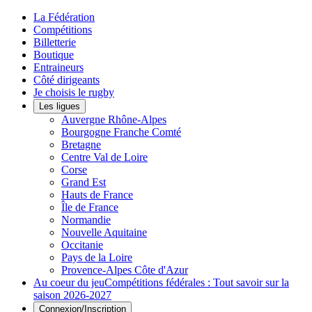
La Fédération
Compétitions
Billetterie
Boutique
Entraineurs
Côté dirigeants
Je choisis le rugby
Les ligues
Auvergne Rhône-Alpes
Bourgogne Franche Comté
Bretagne
Centre Val de Loire
Corse
Grand Est
Hauts de France
Île de France
Normandie
Nouvelle Aquitaine
Occitanie
Pays de la Loire
Provence-Alpes Côte d'Azur
Au coeur du jeu
Compétitions fédérales : Tout savoir sur la
saison 2026-2027
Connexion/Inscription