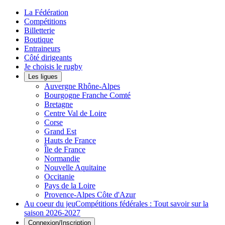
La Fédération
Compétitions
Billetterie
Boutique
Entraineurs
Côté dirigeants
Je choisis le rugby
Les ligues
Auvergne Rhône-Alpes
Bourgogne Franche Comté
Bretagne
Centre Val de Loire
Corse
Grand Est
Hauts de France
Île de France
Normandie
Nouvelle Aquitaine
Occitanie
Pays de la Loire
Provence-Alpes Côte d'Azur
Au coeur du jeu
Compétitions fédérales : Tout savoir sur la
saison 2026-2027
Connexion/Inscription