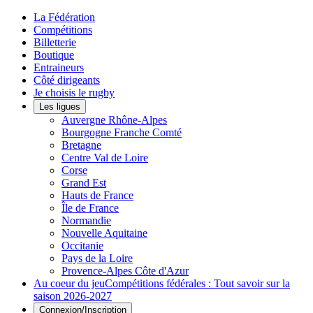
La Fédération
Compétitions
Billetterie
Boutique
Entraineurs
Côté dirigeants
Je choisis le rugby
Les ligues
Auvergne Rhône-Alpes
Bourgogne Franche Comté
Bretagne
Centre Val de Loire
Corse
Grand Est
Hauts de France
Île de France
Normandie
Nouvelle Aquitaine
Occitanie
Pays de la Loire
Provence-Alpes Côte d'Azur
Au coeur du jeu
Compétitions fédérales : Tout savoir sur la
saison 2026-2027
Connexion/Inscription