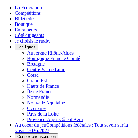
La Fédération
Compétitions
Billetterie
Boutique
Entraineurs
Côté dirigeants
Je choisis le rugby
Les ligues
Auvergne Rhône-Alpes
Bourgogne Franche Comté
Bretagne
Centre Val de Loire
Corse
Grand Est
Hauts de France
Île de France
Normandie
Nouvelle Aquitaine
Occitanie
Pays de la Loire
Provence-Alpes Côte d'Azur
Au coeur du jeu
Compétitions fédérales : Tout savoir sur la
saison 2026-2027
Connexion/Inscription