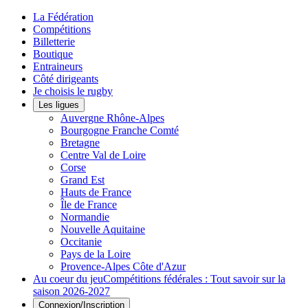
La Fédération
Compétitions
Billetterie
Boutique
Entraineurs
Côté dirigeants
Je choisis le rugby
Les ligues
Auvergne Rhône-Alpes
Bourgogne Franche Comté
Bretagne
Centre Val de Loire
Corse
Grand Est
Hauts de France
Île de France
Normandie
Nouvelle Aquitaine
Occitanie
Pays de la Loire
Provence-Alpes Côte d'Azur
Au coeur du jeu
Compétitions fédérales : Tout savoir sur la
saison 2026-2027
Connexion/Inscription