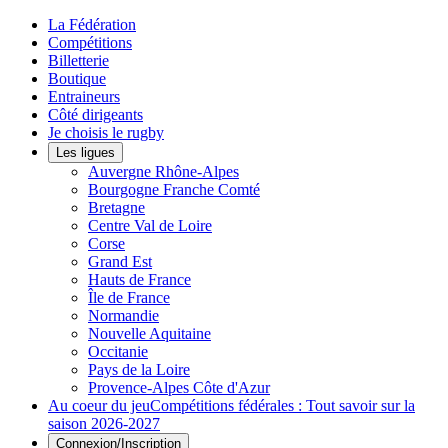
La Fédération
Compétitions
Billetterie
Boutique
Entraineurs
Côté dirigeants
Je choisis le rugby
Les ligues
Auvergne Rhône-Alpes
Bourgogne Franche Comté
Bretagne
Centre Val de Loire
Corse
Grand Est
Hauts de France
Île de France
Normandie
Nouvelle Aquitaine
Occitanie
Pays de la Loire
Provence-Alpes Côte d'Azur
Au coeur du jeu
Compétitions fédérales : Tout savoir sur la
saison 2026-2027
Connexion/Inscription