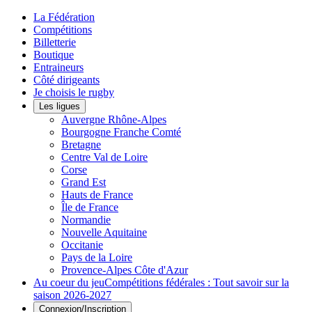
La Fédération
Compétitions
Billetterie
Boutique
Entraineurs
Côté dirigeants
Je choisis le rugby
Les ligues
Auvergne Rhône-Alpes
Bourgogne Franche Comté
Bretagne
Centre Val de Loire
Corse
Grand Est
Hauts de France
Île de France
Normandie
Nouvelle Aquitaine
Occitanie
Pays de la Loire
Provence-Alpes Côte d'Azur
Au coeur du jeu
Compétitions fédérales : Tout savoir sur la
saison 2026-2027
Connexion/Inscription