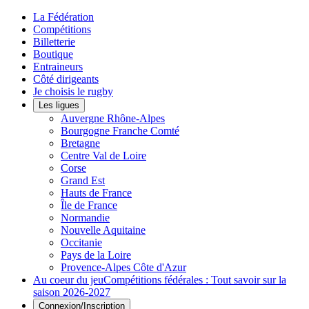
La Fédération
Compétitions
Billetterie
Boutique
Entraineurs
Côté dirigeants
Je choisis le rugby
Les ligues
Auvergne Rhône-Alpes
Bourgogne Franche Comté
Bretagne
Centre Val de Loire
Corse
Grand Est
Hauts de France
Île de France
Normandie
Nouvelle Aquitaine
Occitanie
Pays de la Loire
Provence-Alpes Côte d'Azur
Au coeur du jeu
Compétitions fédérales : Tout savoir sur la
saison 2026-2027
Connexion/Inscription