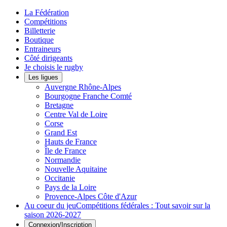
La Fédération
Compétitions
Billetterie
Boutique
Entraineurs
Côté dirigeants
Je choisis le rugby
Les ligues
Auvergne Rhône-Alpes
Bourgogne Franche Comté
Bretagne
Centre Val de Loire
Corse
Grand Est
Hauts de France
Île de France
Normandie
Nouvelle Aquitaine
Occitanie
Pays de la Loire
Provence-Alpes Côte d'Azur
Au coeur du jeu
Compétitions fédérales : Tout savoir sur la
saison 2026-2027
Connexion/Inscription