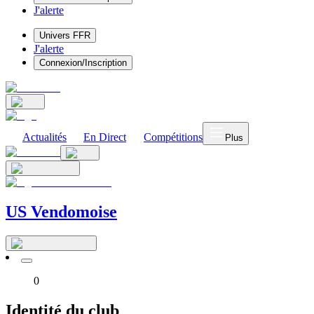
J'alerte
Univers FFR
J'alerte
Connexion/Inscription
Actualités
En Direct
Compétitions
Plus
US Vendomoise
0
Identité du club