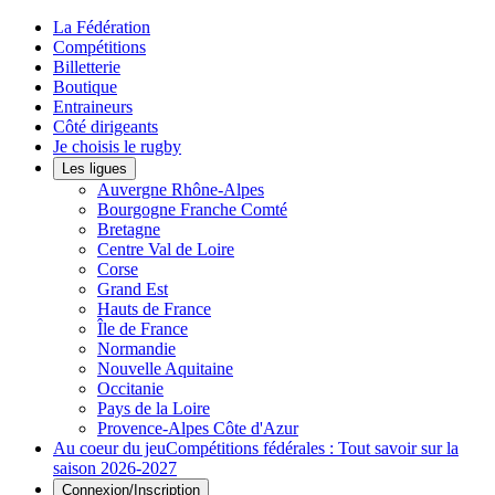
La Fédération
Compétitions
Billetterie
Boutique
Entraineurs
Côté dirigeants
Je choisis le rugby
Les ligues
Auvergne Rhône-Alpes
Bourgogne Franche Comté
Bretagne
Centre Val de Loire
Corse
Grand Est
Hauts de France
Île de France
Normandie
Nouvelle Aquitaine
Occitanie
Pays de la Loire
Provence-Alpes Côte d'Azur
Au coeur du jeu
Compétitions fédérales : Tout savoir sur la
saison 2026-2027
Connexion/Inscription