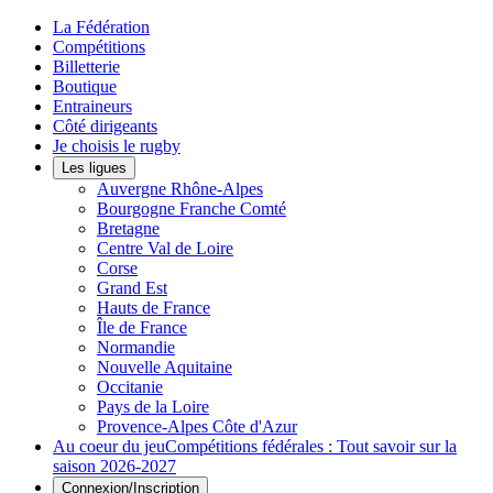
La Fédération
Compétitions
Billetterie
Boutique
Entraineurs
Côté dirigeants
Je choisis le rugby
Les ligues
Auvergne Rhône-Alpes
Bourgogne Franche Comté
Bretagne
Centre Val de Loire
Corse
Grand Est
Hauts de France
Île de France
Normandie
Nouvelle Aquitaine
Occitanie
Pays de la Loire
Provence-Alpes Côte d'Azur
Au coeur du jeu
Compétitions fédérales : Tout savoir sur la
saison 2026-2027
Connexion/Inscription