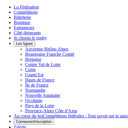
La Fédération
Compétitions
Billetterie
Boutique
Entraineurs
Côté dirigeants
Je choisis le rugby
Les ligues
Auvergne Rhône-Alpes
Bourgogne Franche Comté
Bretagne
Centre Val de Loire
Corse
Grand Est
Hauts de France
Île de France
Normandie
Nouvelle Aquitaine
Occitanie
Pays de la Loire
Provence-Alpes Côte d'Azur
Au coeur du jeu
Compétitions fédérales : Tout savoir sur la sa
Connexion/Inscription
J'alerte