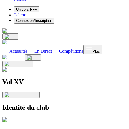
Univers FFR
J'alerte
Connexion/Inscription
Actualités
En Direct
Compétitions
Plus
Val XV
Identité du club