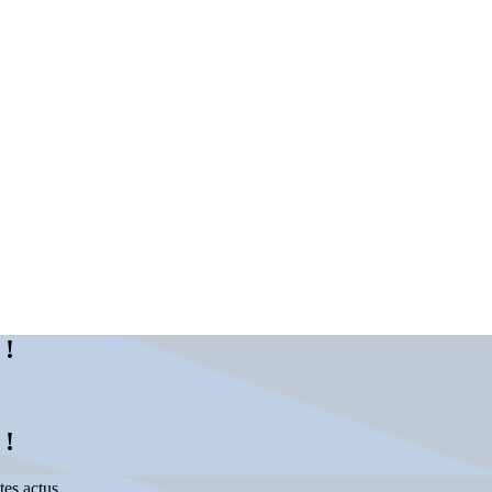
 !
 !
tes actus