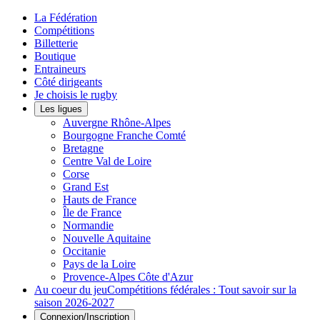
La Fédération
Compétitions
Billetterie
Boutique
Entraineurs
Côté dirigeants
Je choisis le rugby
Les ligues
Auvergne Rhône-Alpes
Bourgogne Franche Comté
Bretagne
Centre Val de Loire
Corse
Grand Est
Hauts de France
Île de France
Normandie
Nouvelle Aquitaine
Occitanie
Pays de la Loire
Provence-Alpes Côte d'Azur
Au coeur du jeu
Compétitions fédérales : Tout savoir sur la
saison 2026-2027
Connexion/Inscription