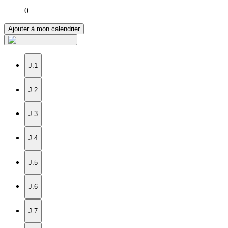
0
Ajouter à mon calendrier
J.1
J.2
J.3
J.4
J.5
J.6
J.7