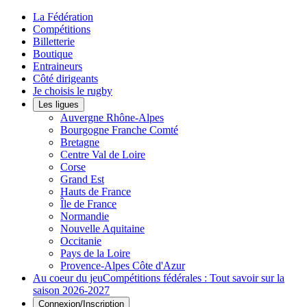
La Fédération
Compétitions
Billetterie
Boutique
Entraineurs
Côté dirigeants
Je choisis le rugby
Les ligues
Auvergne Rhône-Alpes
Bourgogne Franche Comté
Bretagne
Centre Val de Loire
Corse
Grand Est
Hauts de France
Île de France
Normandie
Nouvelle Aquitaine
Occitanie
Pays de la Loire
Provence-Alpes Côte d'Azur
Au coeur du jeu
Compétitions fédérales : Tout savoir sur la
saison 2026-2027
Connexion/Inscription