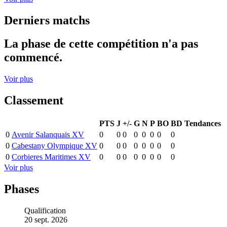
Derniers matchs
La phase de cette compétition n'a pas
commencé.
Voir plus
Classement
PTS
J
+/-
G
N
P
BO
BD
Tendances
0
Avenir Salanquais XV
0
0
0
0
0
0
0
0
0
Cabestany Olympique XV
0
0
0
0
0
0
0
0
0
Corbieres Maritimes XV
0
0
0
0
0
0
0
0
Voir plus
Phases
Qualification
20 sept. 2026