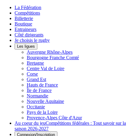
La Fédération
Compétitions
Billetterie
Boutique
Entraineurs
Côté dirigeants
Je choisis le rugby
Les ligues
Auvergne Rhône-Alpes
Bourgogne Franche Comté
Bretagne
Centre Val de Loire
Corse
Grand Est
Hauts de France
Île de France
Normandie
Nouvelle Aquitaine
Occitanie
Pays de la Loire
Provence-Alpes Côte d'Azur
Au coeur du jeu
Compétitions fédérales : Tout savoir sur la
saison 2026-2027
Connexion/Inscription