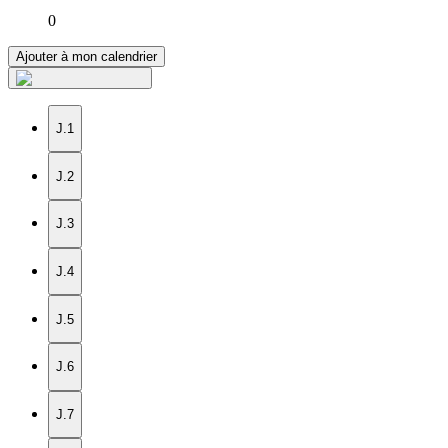
0
Ajouter à mon calendrier
J.1
J.2
J.3
J.4
J.5
J.6
J.7