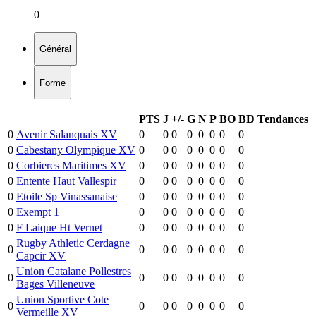
0
Général
Forme
PTS
J
+/-
G
N
P
BO
BD
Tendances
0
Avenir Salanquais XV
0
0
0
0
0
0
0
0
0
Cabestany Olympique XV
0
0
0
0
0
0
0
0
0
Corbieres Maritimes XV
0
0
0
0
0
0
0
0
0
Entente Haut Vallespir
0
0
0
0
0
0
0
0
0
Etoile Sp Vinassanaise
0
0
0
0
0
0
0
0
0
Exempt 1
0
0
0
0
0
0
0
0
0
F Laique Ht Vernet
0
0
0
0
0
0
0
0
Rugby Athletic Cerdagne
0
0
0
0
0
0
0
0
0
Capcir XV
Union Catalane Pollestres
0
0
0
0
0
0
0
0
0
Bages Villeneuve
Union Sportive Cote
0
0
0
0
0
0
0
0
0
Vermeille XV