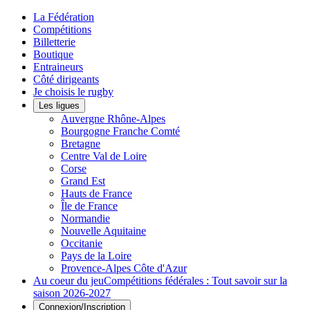
La Fédération
Compétitions
Billetterie
Boutique
Entraineurs
Côté dirigeants
Je choisis le rugby
Les ligues
Auvergne Rhône-Alpes
Bourgogne Franche Comté
Bretagne
Centre Val de Loire
Corse
Grand Est
Hauts de France
Île de France
Normandie
Nouvelle Aquitaine
Occitanie
Pays de la Loire
Provence-Alpes Côte d'Azur
Au coeur du jeu
Compétitions fédérales : Tout savoir sur la
saison 2026-2027
Connexion/Inscription