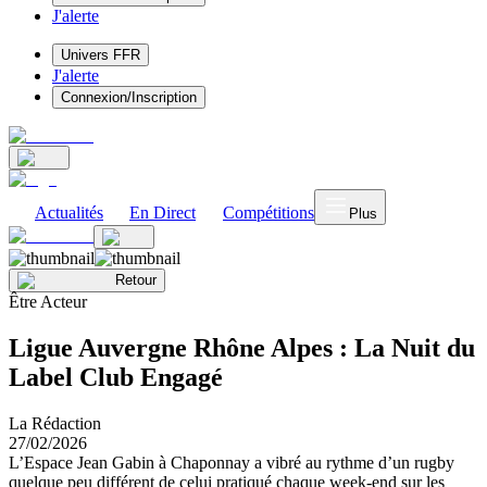
J'alerte
Univers FFR
J'alerte
Connexion/Inscription
Actualités
En Direct
Compétitions
Plus
Retour
Être Acteur
Ligue Auvergne Rhône Alpes : La Nuit du
Label Club Engagé
La Rédaction
27/02/2026
L’Espace Jean Gabin à Chaponnay a vibré au rythme d’un rugby
quelque peu différent de celui pratiqué chaque week-end sur les