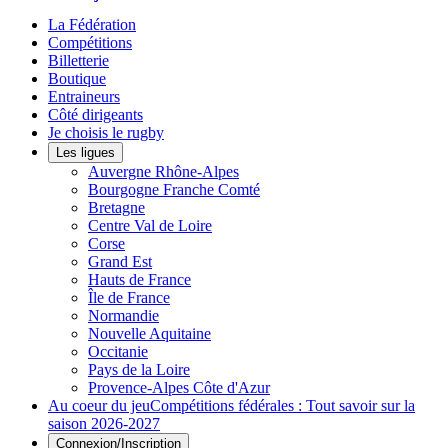
La Fédération
Compétitions
Billetterie
Boutique
Entraineurs
Côté dirigeants
Je choisis le rugby
Les ligues
Auvergne Rhône-Alpes
Bourgogne Franche Comté
Bretagne
Centre Val de Loire
Corse
Grand Est
Hauts de France
Île de France
Normandie
Nouvelle Aquitaine
Occitanie
Pays de la Loire
Provence-Alpes Côte d'Azur
Au coeur du jeu
Compétitions fédérales : Tout savoir sur la
saison 2026-2027
Connexion/Inscription