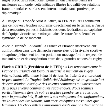
rugby. Avec deux sélections régulièrement classées parmi les
meilleures au monde, cette initiative illustre la qualité des relations
franco-irlandaises sur la scène internationale, tant sportive que
diplomatique.
À l’image du Trophée Auld Alliance, la FFR et l’IRFU souhaitent
que ce nouveau trophée soit remis directement sur le terrain, à l’issue
de la rencontre, par les Présidents des deux fédérations au capitaine
de l’équipe victorieuse, renforçant ainsi le caractère solennel et
symbolique de ce moment.
Avec le Trophée Solidarité, la France et l’Irlande inscrivent leur
confrontation dans une démarche renouvelée, où la rivalité sportive
s’exprime pleinement tout en portant un message fort de respect, de
transmission et de coopération entre deux grandes nations du rugby.
Florian GRILL (Président de la FFR)
: «
Les rencontres entre la
France et l’Irlande ont toujours incarné le meilleur du rugby
international, alliant une intensité de tous les instants à un profond
respect mutuel. Le Trophée Solidarité / Solidarity est un symbole fort
de cette relation, ainsi que des valeurs communes qui unissent nos
deux pays et leurs communautés rugbystiques. Nous sommes
particulièrement fiers de voir ce trophée prendre vie et ravis que,
pour la première fois, il soit remis aux vainqueurs des confrontations
du Tournoi des Six Nations, tant chez les équipes masculines que
féminines. Ce choix reflète l’importance égale que nos deux nations