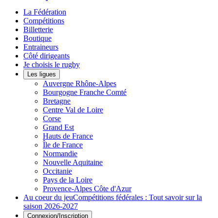
La Fédération
Compétitions
Billetterie
Boutique
Entraineurs
Côté dirigeants
Je choisis le rugby
Les ligues
Auvergne Rhône-Alpes
Bourgogne Franche Comté
Bretagne
Centre Val de Loire
Corse
Grand Est
Hauts de France
Île de France
Normandie
Nouvelle Aquitaine
Occitanie
Pays de la Loire
Provence-Alpes Côte d'Azur
Au coeur du jeu
Compétitions fédérales : Tout savoir sur la
saison 2026-2027
Connexion/Inscription