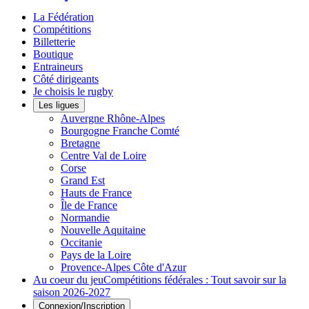
La Fédération
Compétitions
Billetterie
Boutique
Entraineurs
Côté dirigeants
Je choisis le rugby
Les ligues
Auvergne Rhône-Alpes
Bourgogne Franche Comté
Bretagne
Centre Val de Loire
Corse
Grand Est
Hauts de France
Île de France
Normandie
Nouvelle Aquitaine
Occitanie
Pays de la Loire
Provence-Alpes Côte d'Azur
Au coeur du jeu
Compétitions fédérales : Tout savoir sur la
saison 2026-2027
Connexion/Inscription