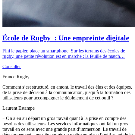
École de Rugby : Une empreinte digitale
Fini le papier, place au smartphone. Sur les terrains des écoles de
rugby, une petite révolution est en marche : la feuille de match…
Consulter
France Rugby
Comment s’est structuré, en amont, le travail des élus et des équipes,
de la prise de décision à la communication, jusqu’à la formation des
utilisateurs pour accompagner le déploiement de cet outil ?
Laurent Estampe
« On a eu au départ un gros travail quant à la prise en compte des
besoins des utilisateurs. Les services informatiques ont fait un gros
travail en ce sens avec une grande part d’immersion. Le travail de
développement a ensuite permis de mettre en place l’outil avant de le