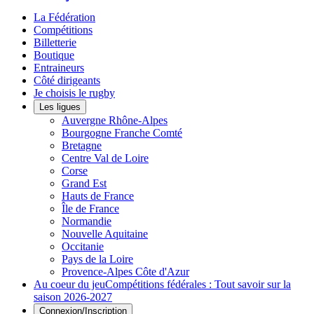
La Fédération
Compétitions
Billetterie
Boutique
Entraineurs
Côté dirigeants
Je choisis le rugby
Les ligues
Auvergne Rhône-Alpes
Bourgogne Franche Comté
Bretagne
Centre Val de Loire
Corse
Grand Est
Hauts de France
Île de France
Normandie
Nouvelle Aquitaine
Occitanie
Pays de la Loire
Provence-Alpes Côte d'Azur
Au coeur du jeu
Compétitions fédérales : Tout savoir sur la
saison 2026-2027
Connexion/Inscription